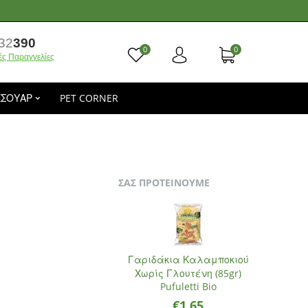
32
390
0
0
ές Παραγγελίες
ΕΣΟΥΑΡ
PET CORNER
ΣΑΣ ΠΡΟΤΕΙΝΟΥΜΕ
Γαριδάκια Καλαμποκιού
Χωρίς Γλουτένη (85gr)
Pufuletti Bio
€
1.65