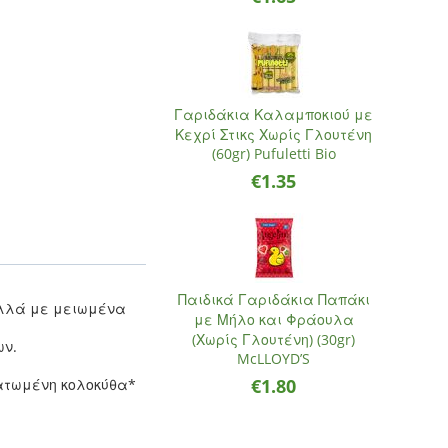
Γαριδάκια Καλαμποκιού με
Κεχρί Στικς Χωρίς Γλουτένη
(60gr) Pufuletti Bio
€
1.35
Παιδικά Γαριδάκια Παπάκι
 αλλά με μειωμένα
με Μήλο και Φράουλα
(Χωρίς Γλουτένη) (30gr)
ων.
McLLOYD’S
€
1.80
δατωμένη κολοκύθα*