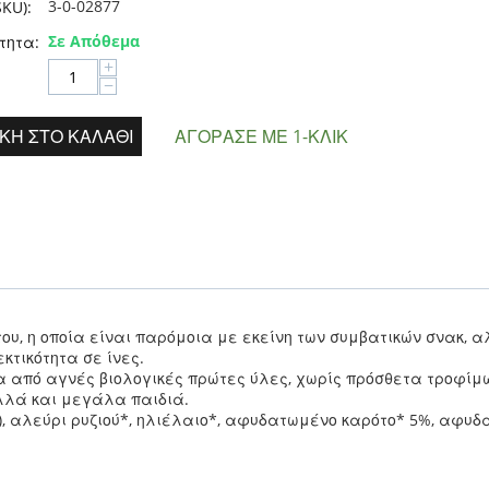
3-0-02877
KU):
Σε Απόθεμα
τητα:
+
−
ΚΗ ΣΤΟ ΚΑΛΆΘΙ
ΑΓΌΡΑΣΕ ΜΕ 1-ΚΛΙΚ
του, η οποία είναι παρόμοια με εκείνη των συμβατικών σνακ,
κτικότητα σε ίνες.
 από αγνές βιολογικές πρώτες ύλες, χωρίς πρόσθετα τροφίμ
αλλά και μεγάλα παιδιά.
ι*), αλεύρι ρυζιού*, ηλιέλαιο*, αφυδατωμένο καρότο* 5%, αφυ