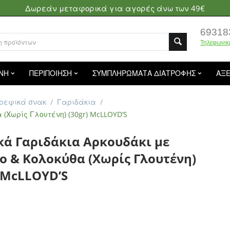
Δωρεάν μεταφορικά για αγορές άνω των 49€
69318
Τηλεφωνικ
ΝΗ
ΠΕΡΙΠΟΙΗΣΗ
ΣΥΜΠΛΗΡΩΜΑΤΑ ΔΙΑΤΡΟΦΗΣ
ΑΞ
Βρεφικά σνακ
/
Γαριδάκια
/
(Χωρίς Γλουτένη) (30gr) McLLOYD’S
κά Γαριδάκια Αρκουδάκι με
ο & Κολοκύθα (Χωρίς Γλουτένη)
) McLLOYD’S