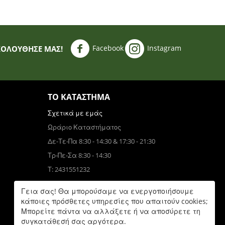
Facebook
Instagram
ΚΟΛΟΥΘΗΣΈ ΜΑΣ!
ΤΟ ΚΑΤΆΣΤΗΜΑ
Σχετικά με εμάς
Ωράριο Καταστήματος
Δε-Τε-Πα 8:30 - 14:30 & 17:30 - 21:30
Τρ-Πε-Σα 8:30 - 14:30
Τ: 2431551232
Τηλεφωνικές Παραγγελίες
Γεια σας! Θα μπορούσαμε να ενεργοποιήσουμε
Τ: 6931832390
κάποιες πρόσθετες υπηρεσίες που απαιτούν cookies;
Μπορείτε πάντα να αλλάξετε ή να αποσύρετε τη
Δε-Πα 9:00 - 17:00
συγκατάθεσή σας αργότερα.