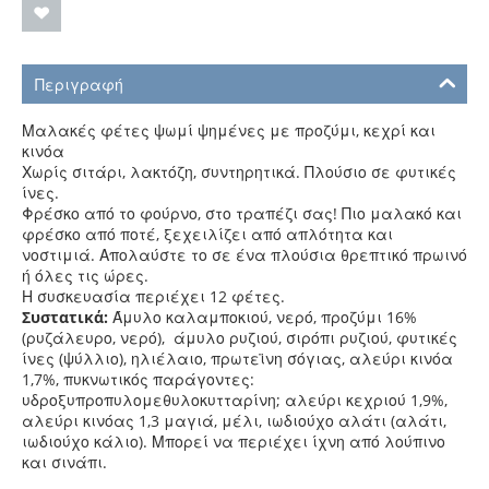
Περιγραφή
Μαλακές φέτες ψωμί ψημένες με προζύμι, κεχρί και
κινόα
Χωρίς σιτάρι, λακτόζη, συντηρητικά. Πλούσιο σε φυτικές
ίνες.
Φρέσκο από το φούρνο, στο τραπέζι σας! Πιο μαλακό και
φρέσκο από ποτέ, ξεχειλίζει από απλότητα και
νοστιμιά. Απολαύστε το σε ένα πλούσια θρεπτικό πρωινό
ή όλες τις ώρες.
Η συσκευασία περιέχει 12 φέτες.
Συστατικά:
Άμυλο καλαμποκιού, νερό, προζύμι 16%
(ρυζάλευρο, νερό), άμυλο ρυζιού, σιρόπι ρυζιού, φυτικές
ίνες (ψύλλιο), ηλιέλαιο, πρωτεϊνη σόγιας, αλεύρι κινόα
1,7%, πυκνωτικός παράγοντες:
υδροξυπροπυλομεθυλοκυτταρίνη; αλεύρι κεχριού 1,9%,
αλεύρι κινόας 1,3 μαγιά, μέλι, ιωδιούχο αλάτι (αλάτι,
ιωδιούχο κάλιο). Μπορεί να περιέχει ίχνη από λούπινο
και σινάπι.