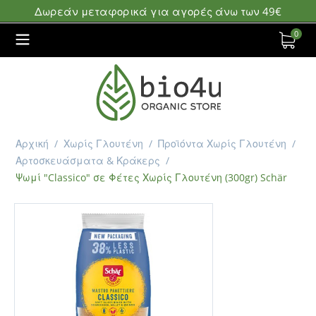
Δωρεάν μεταφορικά για αγορές άνω των 49€
0
Αρχική
/
Χωρίς Γλουτένη
/
Προϊόντα Χωρίς Γλουτένη
/
Αρτοσκευάσματα & Κράκερς
/
Ψωμί "Classico" σε Φέτες Χωρίς Γλουτένη (300gr) Schär