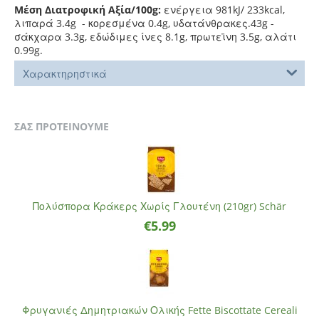
Μέση Διατροφική Αξία/100g:
ενέργεια 981kJ/ 233kcal,
λιπαρά 3.4g - κορεσμένα 0.4g, υδατάνθρακες.43g -
σάκχαρα 3.3g, εδώδιμες ίνες 8.1g, πρωτεϊνη 3.5g, αλάτι
0.99g.
Χαρακτηρηστικά
ΣΑΣ ΠΡΟΤΕΙΝΟΥΜΕ
Πολύσπορα Κράκερς Χωρίς Γλουτένη (210gr) Schär
€
5.99
Φρυγανιές Δημητριακών Ολικής Fette Biscottate Cereali