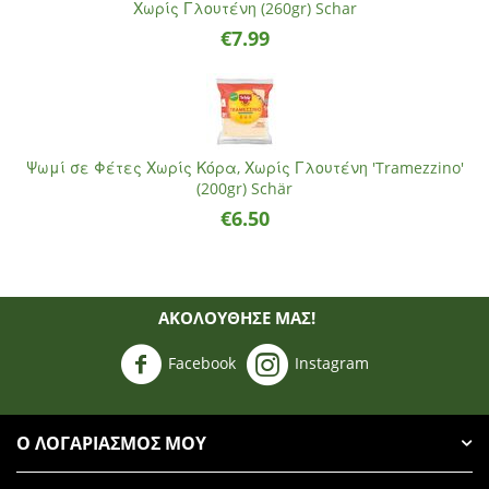
Χωρίς Γλουτένη (260gr) Schar
€
7.99
Ψωμί σε Φέτες Χωρίς Κόρα, Χωρίς Γλουτένη 'Tramezzino'
(200gr) Schär
€
6.50
ΑΚΟΛΟΥΘΗΣΈ ΜΑΣ!
Facebook
Instagram
Ο ΛΟΓΑΡΙΑΣΜΌΣ ΜΟΥ