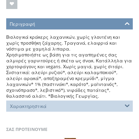
Περιγραφή
Βιολογικά κράκερς λαχανικών, χωρίς γλουτένη και
χωρίς προσθήκη ζάχαρης. Τραγανά, ελαφριά και
νόστιμα με χαμηλά λιπαρα.
Χρησιμοποιήστε ως βάση για τις αγαπημένες σας
αλμυρές γαρνιτούρες ή σκέτα ως σνακ. Κατάλληλα για
χορτοφάγους και vegans.
Χωρίς μαγιά, χωρίς σιτάρι.
Συστατικά: αλεύρι ρυζιού*, αλεύρι καλαμποκιού*,
αλεύρι αρακά*, αποξηραμένο κρεμμύδι*, μίγμα
λαχανικών* 1% (παστινάκι*, καρότο*, μαϊντανός*,
σχοινόπρασο*, λεβιστικό*), νιφάδες πατάτας*,
θαλασσινό αλάτι. *Βιολογικής Γεωργίας.
Χαρακτηρηστικά
ΣΑΣ ΠΡΟΤΕΙΝΟΥΜΕ