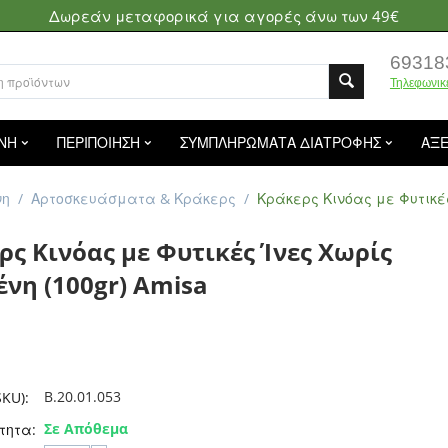
Δωρεάν μεταφορικά για αγορές άνω των 49€
69318
Τηλεφωνικ
ΝΗ
ΠΕΡΙΠΟΙΗΣΗ
ΣΥΜΠΛΗΡΩΜΑΤΑ ΔΙΑΤΡΟΦΗΣ
ΑΞ
νη
/
Αρτοσκευάσματα & Κράκερς
/
Κράκερς Κινόας με Φυτικές
ρς Κινόας με Φυτικές Ίνες Χωρίς
ένη (100gr) Amisa
B.20.01.053
KU):
Σε Απόθεμα
τητα: