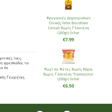
Φρυγανιές Δημητριακών
Ολικής Fette Biscottate
Cereali Χωρίς Γλουτένη
(260gr) Schar
€
7.99
υτικές ίνες.
η φρεσκάδα, τα
τα σε
Ψωμί σε Φέτες Χωρίς Κόρα,
Χωρίς Γλουτένη 'Tramezzino'
ικής Γεωργίας.
(200gr) Schär
€
6.50