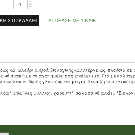
+
−
ΚΗ ΣΤΟ ΚΑΛΆΘΙ
ΑΓΌΡΑΣΕ ΜΕ 1-ΚΛΙΚ
νόας
και αλεύρι ρυζιού, βιολογικής καλλιέργειας, πλούσια σε φ
ιεινό σνακ ή με το αγαπημένο σας επάλειμμα
.
Για μεγαλύτερ
 σακουλάκια.
Χωρίς γλουτένη και
μαγιά.
Χαμηλή περιεκτικότη
ινόα* (9%), ίνες ψύλλιο*, χαρούπι*, θαλασσινό αλάτι. *Βιολογ