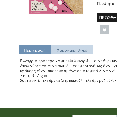
Ποσότητα:
ΠΡΟΣΘΉ
Περιγραφή
Χαρακτηρηστικά
Ελαφριά
κράκερς χαμηλών λιπαρών με αλέυρι
κι
Απολαύστε
τα
για πρωινό
,
μεσημεριανό, ως ένα
υγ
κράκερς είναι συσκευασμένα σε ατομικά διαφανή
λιπαρά
.
Vegan
.
Συστατικά: αλεύρι καλαμποκιού*, αλεύρι ρυζιού*, κ