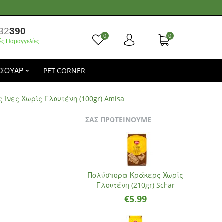
32
390
0
0
ές Παραγγελίες
ΕΣΟΥΑΡ
PET CORNER
 Ίνες Χωρίς Γλουτένη (100gr) Amisa
ΣΑΣ ΠΡΟΤΕΙΝΟΥΜΕ
Πολύσπορα Κράκερς Χωρίς
Γλουτένη (210gr) Schär
€
5.99