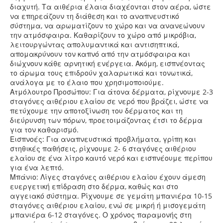
διαχυτή. Τα αιθέρια έλαια διαχέονται στον αέρα, ώστε
να επηρεάζουν τη διάθεση και το αναπνευστικό
σύστημα, να αρωματίζουν το χώρο και να ανανεώνουν
την ατμόσφαιρα. Καθαρίζουν το χώρο από μικρόβια,
λειτουργώντας απολυμαντικά και αντισηπτικά,
απομακρύνουν τον καπνό από την ατμόσφαιρα και
διώχνουν κάθε αρνητική ενέργεια. Ακόμη, εισπνέοντας
το άρωμα τους επιδρούν χαλαρωτικά και τονωτικά,
ανάλογα με το έλαιο που χρησιμοποιούμε.
Ατμόλουτρο Προσώπου: Για άτονα δέρματα, ρίχνουμε 2-3
σταγόνες αιθέριου ελαίου σε νερό που βράζει, ώστε να
πετύχουμε την αποτοξίνωση του δέρματος και τη
διεύρυνση των πόρων, προετοιμάζοντας έτσι το δέρμα
για τον καθαρισμό.
Εισπνοές: Για αναπνευστικά προβλήματα, γρίπη και
στηθικές παθήσεις, ρίχνουμε 2- 6 σταγόνες αιθέριου
ελαίου σε ένα λίτρο καυτό νερό και εισπνέουμε περίπου
για ένα λεπτό.
Μπάνιο: Λίγες σταγόνες αιθέριου ελαίου έχουν άμεση
ευεργετική επίδραση στο δέρμα, καθώς και στο
αγγειακό σύστημα. Ρίχνουμε σε γεμάτη μπανιέρα 10-15
σταγόνες αιθέριου ελαίου, ενώ σε μικρή ή μισογεμάτη
μπανιέρα 6-12 σταγόνες. Ο χρόνος παραμονής στη