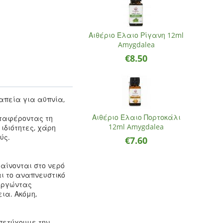
Αιθέριο Έλαιο Ρίγανη 12ml
Amygdalea
€
8.50
απεία για αϋπνία,
Αιθέριο Έλαιο Πορτοκάλι
εταφέροντας τη
12ml Amygdalea
 ιδιότητες, χάρη
ύς.
€
7.60
αίνονται στο νερό
ι το αναπνευστικό
ουργώντας
ια. Ακόμη,
πετύχουμε την