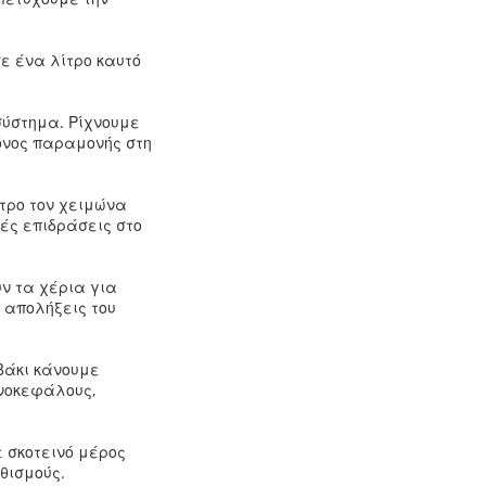
σε ένα λίτρο καυτό
σύστημα. Ρίχνουμε
όνος παραμονής στη
υτρο τον χειμώνα
ές επιδράσεις στο
ν τα χέρια για
 απολήξεις του
μβάκι κάνουμε
ονοκεφάλους,
ε σκοτεινό μέρος
θισμούς.