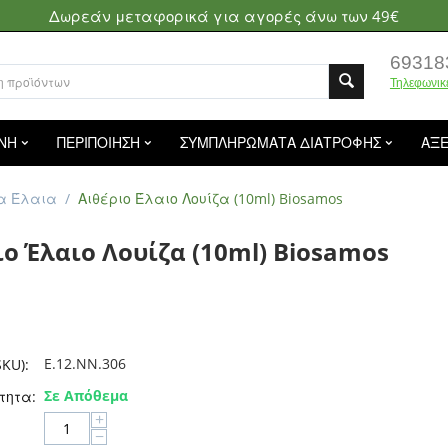
Δωρεάν μεταφορικά για αγορές άνω των 49€
69318
Τηλεφωνικ
ΝΗ
ΠΕΡΙΠΟΙΗΣΗ
ΣΥΜΠΛΗΡΩΜΑΤΑ ΔΙΑΤΡΟΦΗΣ
ΑΞ
α Έλαια
/
Αιθέριο Έλαιο Λουίζα (10ml) Biosamos
ιο Έλαιο Λουίζα (10ml) Biosamos
E.12.NN.306
KU):
Σε Απόθεμα
τητα:
+
−