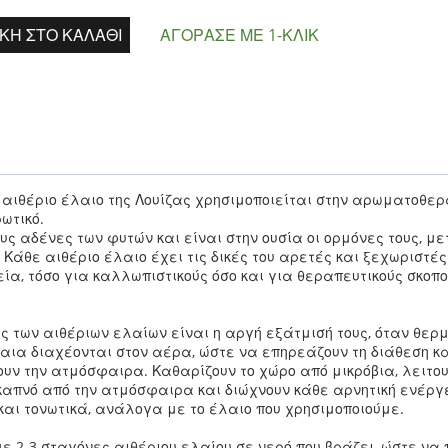
ΚΗ ΣΤΟ ΚΑΛΆΘΙ
ΑΓΌΡΑΣΕ ΜΕ 1-ΚΛΙΚ
 αιθέριο έλαιο της Λουίζας χρησιμοποιείται στην αρωματοθερ
ωτικό.
ς αδένες των φυτών και είναι στην ουσία οι ορμόνες τους, μ
 Κάθε αιθέριο έλαιο έχει τις δικές του αρετές και ξεχωριστές
ία, τόσο για καλλωπιστικούς όσο και για θεραπευτικούς σκοπο
ς των αιθέριων ελαίων είναι η αργή εξάτμισή τους, όταν θερμ
αια διαχέονται στον αέρα, ώστε να επηρεάζουν τη διάθεση κα
υν την ατμόσφαιρα. Καθαρίζουν το χώρο από μικρόβια, λειτ
καπνό από την ατμόσφαιρα και διώχνουν κάθε αρνητική ενέργε
αι τονωτικά, ανάλογα με το έλαιο που χρησιμοποιούμε.
 2-3 σταγόνες αιθέριου ελαίου σε νερό που βράζει, ώστε να 