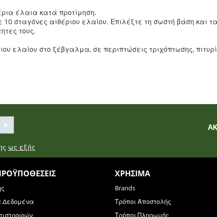
ρια έλαια κατά προτίμηση.
ε 10 σταγόνες αιθέριου ελαίου. Επιλέξτε τη σωστή βάση και 
ητες τους.
ου ελαίου στο ξέβγαλμα, σε περιπτώσεις τριχόπτωσης, πιτυρί
Α
σης
ως εξής
ΠΡΟΫΠΟΘΈΣΕΙΣ
ΧΡΉΣΙΜΑ
ης
Brands
ά Δεδομένα
Τρόποι Αποστολής
Επιστροφών
Τρόποι Πληρωμής