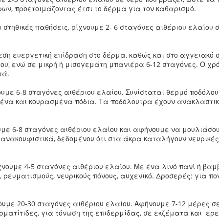
όρων, προετοιμάζοντας έτσι το δέρμα για τον καθαρισμό.
 στηθικές παθήσεις, ρίχνουμε 2- 6 σταγόνες αιθέριου ελαίου 
εση ευεργετική επίδραση στο δέρμα, καθώς και στο αγγειακό 
ου, ενώ σε μικρή ή μισογεμάτη μπανιέρα 6-12 σταγόνες. Ο χρ
τά.
νουμε 6-8 σταγόνες αιθέριου ελαίου. Συνίσταται θερμό ποδόλο
μένα και κουρασμένα πόδια. Τα ποδόλουτρα έχουν ανακλαστικ
υμε 6-8 σταγόνες αιθέριου ελαίου και αφήνουμε να μουλιάσου
 ανακουφιστικά, δεδομένου ότι στα άκρα καταλήγουν νευρικές
χνουμε 4-5 σταγόνες αιθέριου ελαίου. Με ένα λινό πανί ή βα
 ρευματισμούς, νευρικούς πόνους, αυχενικό. Δροσερές: για π
υμε 20-30 σταγόνες αιθέριου ελαίου. Αφήνουμε 7-12 μέρες σ
ρματίτιδες, για τόνωση της επιδερμίδας, σε εκζέματα και ερε