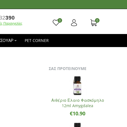
32
390
0
0
ές Παραγγελίες
ΕΣΟΥΑΡ
PET CORNER
ΣΑΣ ΠΡΟΤΕΙΝΟΥΜΕ
Αιθέριο Έλαιο Φασκόμηλο
12ml Amygdalea
€
10.90