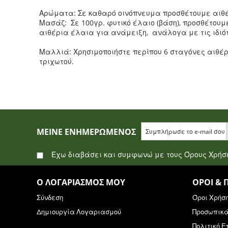
Αρώματα: Σε καθαρό οινόπνευμα προσθέτουμε αιθέ
Μασάζ: Σε 100γρ. φυτικό έλαιο (βάση), προσθέτουμ
αιθέρια έλαια για ανάμειξη, ανάλογα με τις ιδιότ
Μαλλιά: Χρησιμοποιήστε περίπου 6 σταγόνες αιθέρι
τριχωτού.
ΜΕΊΝΕ ΕΝΗΜΕΡΩΜΈΝΟΣ
Έχω διαβάσει και συμφωνώ με τους Όρους Χρή
Ο ΛΟΓΑΡΙΑΣΜΌΣ ΜΟΥ
ΌΡΟΙ & 
Σύνδεση
Όροι Χρήσ
Δημιουργία Λογαριασμού
Προσωπικ
Πολιτική 