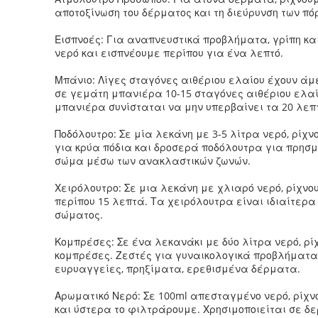
αποτοξίνωση του δέρματος και τη διεύρυνση των π
Εισπνοές: Για αναπνευστικά προβλήματα, γρίπη και
νερό και εισπνέουμε περίπου για ένα λεπτό.
Μπάνιο: Λίγες σταγόνες αιθέριου ελαίου έχουν άμ
σε γεμάτη μπανιέρα 10-15 σταγόνες αιθέριου ελαί
μπανιέρα συνίσταται να μην υπερβαίνει τα 20 λεπ
Ποδόλουτρο: Σε μία λεκάνη με 3-5 λίτρα νερό, ρίχ
για κρύα πόδια και δροσερά ποδόλουτρα για πρησ
σώμα μέσω των ανακλαστικών ζωνών.
Χειρόλουτρο: Σε μια λεκάνη με χλιαρό νερό, ρίχνο
περίπου 15 λεπτά. Τα χειρόλουτρα είναι ιδιαίτερα
σώματος.
Κομπρέσες: Σε ένα λεκανάκι με δύο λίτρα νερό, ρί
κομπρέσες. Ζεστές για γυναικολογικά προβλήματα,
ευρυαγγείες, πρηξίματα, ερεθισμένα δέρματα.
Αρωματικό Νερό: Σε 100ml απεσταγμένο νερό, ρίχνο
και ύστερα το φιλτράρουμε. Χρησιμοποιείται σε δε