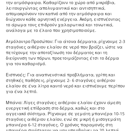
την ατμόσφαιρα. Καθαρίζουν το χώρο από μικρόβια,
λειτουργώντας απολυμαντικά και αντισηπτικά,
απομακρύνουν τον καπνό από την ατμόσφαιρα και
διώχνουν κάθε αρνητική ενέργεια. Ακόμη, εισπνέοντας
το άρωμα τους επιδρούν χαλαρωτικά και τονωτικά,
ανάλογα με το έλαιο που χρησιμοποιούμε.
Ατμόλουτρο Προσώπου: Για άτονα δέρματα, ρίχνουμε 2-3
σταγόνες αιθέριου ελαίου σε νερό που βράζει, ώστε να
πετύχουμε την αποτοξίνωση του δέρματος και τη
διεύρυνση των πόρων, προετοιμάζοντας έτσι το δέρμα
για τον καθαρισμό.
Εισπνοές: Για αναπνευστικά προβλήματα, γρίπη και
στηθικές παθήσεις, ρίχνουμε 2- 6 σταγόνες αιθέριου
ελαίου σε ένα λίτρο καυτό νερό και εισπνέουμε περίπου
για ένα λεπτό.
Μπάνιο: Λίγες σταγόνες αιθέριου ελαίου έχουν άμεση
ευεργετική επίδραση στο δέρμα, καθώς και στο
αγγειακό σύστημα. Ρίχνουμε σε γεμάτη μπανιέρα 10-15
σταγόνες αιθέριου ελαίου, ενώ σε μικρή ή μισογεμάτη
μπανιέρα 6-12 σταγόνες. Ο χρόνος παραμονής στη
μπανιέρα συνίσταται να μην υπερβαίνει τα 20 λεπτά.