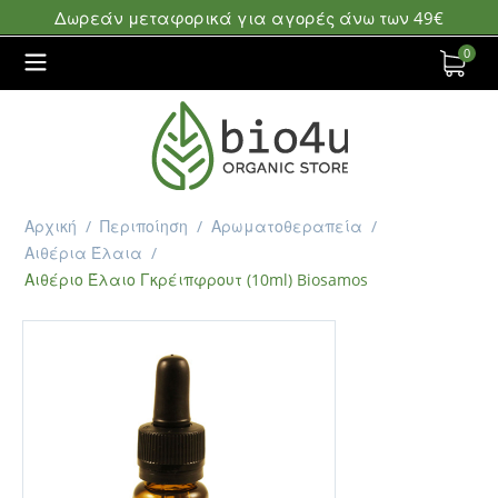
Δωρεάν μεταφορικά για αγορές άνω των 49€
0
Αρχική
/
Περιποίηση
/
Αρωματοθεραπεία
/
Αιθέρια Έλαια
/
Αιθέριο Έλαιο Γκρέιπφρουτ (10ml) Biosamos