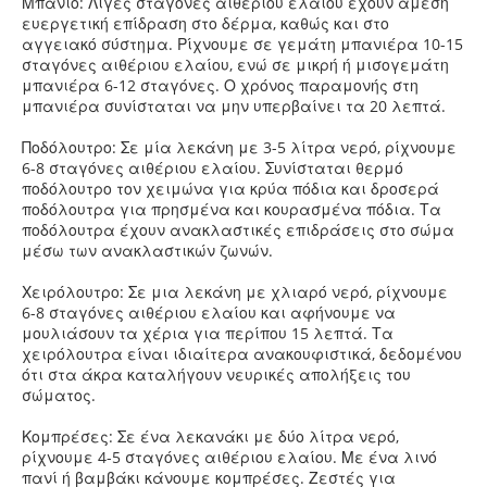
Μπάνιο: Λίγες σταγόνες αιθέριου ελαίου έχουν άμεση
ευεργετική επίδραση στο δέρμα, καθώς και στο
αγγειακό σύστημα. Ρίχνουμε σε γεμάτη μπανιέρα 10-15
σταγόνες αιθέριου ελαίου, ενώ σε μικρή ή μισογεμάτη
μπανιέρα 6-12 σταγόνες. Ο χρόνος παραμονής στη
μπανιέρα συνίσταται να μην υπερβαίνει τα 20 λεπτά.
Ποδόλουτρο: Σε μία λεκάνη με 3-5 λίτρα νερό, ρίχνουμε
6-8 σταγόνες αιθέριου ελαίου. Συνίσταται θερμό
ποδόλουτρο τον χειμώνα για κρύα πόδια και δροσερά
ποδόλουτρα για πρησμένα και κουρασμένα πόδια. Τα
ποδόλουτρα έχουν ανακλαστικές επιδράσεις στο σώμα
μέσω των ανακλαστικών ζωνών.
Χειρόλουτρο: Σε μια λεκάνη με χλιαρό νερό, ρίχνουμε
6-8 σταγόνες αιθέριου ελαίου και αφήνουμε να
μουλιάσουν τα χέρια για περίπου 15 λεπτά. Τα
χειρόλουτρα είναι ιδιαίτερα ανακουφιστικά, δεδομένου
ότι στα άκρα καταλήγουν νευρικές απολήξεις του
σώματος.
Κομπρέσες: Σε ένα λεκανάκι με δύο λίτρα νερό,
ρίχνουμε 4-5 σταγόνες αιθέριου ελαίου. Με ένα λινό
πανί ή βαμβάκι κάνουμε κομπρέσες. Ζεστές για